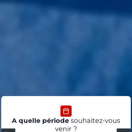
A quelle période
souhaitez-vous
venir ?