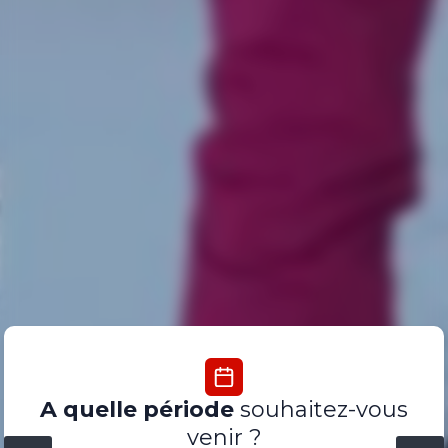
A quelle période
souhaitez-vous
venir ?