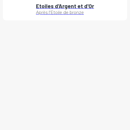
Etoiles d'Argent et d'Or
Après l'Etoile de bronze
Découvrir les offres
Hohneck
Nous n'utilisons plus de cookies
C'est noté