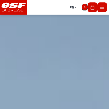
FR
Mon pan
LA BRESSE