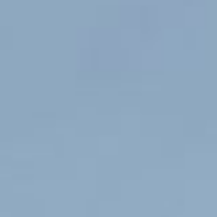
Des cours à
:
Hohneck
Lispach
La Schlucht
Activités été