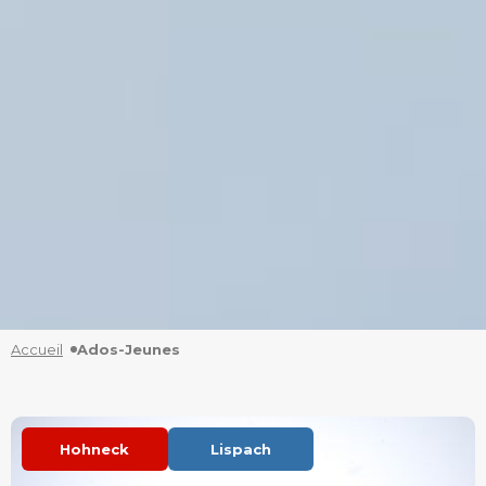
Accueil
Ados-Jeunes
Hohneck
Lispach