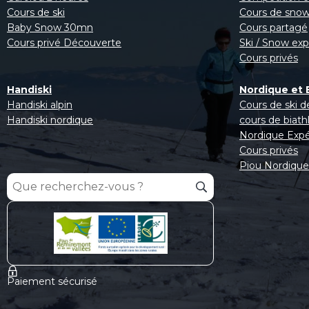
Cours de ski
Cours de sno
Baby Snow 30mn
Cours partagé
Cours privé Découverte
Ski / Snow ex
Cours privés
Handiski
Nordique et 
Handiski alpin
Cours de ski d
Handiski nordique
cours de biath
Nordique Expé
Cours privés
Piou Nordique
Paiement sécurisé