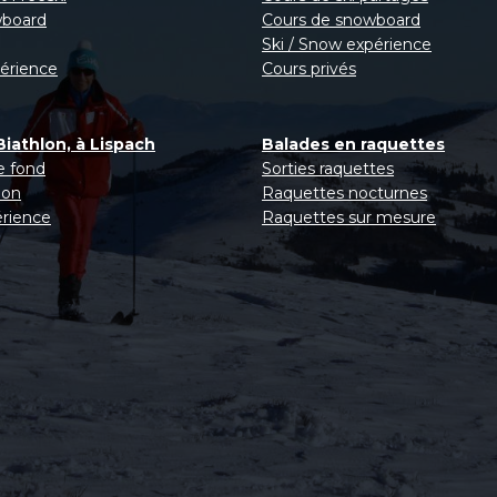
wboard
Cours de snowboard
Ski / Snow expérience
périence
Cours privés
Biathlon, à Lispach
Balades en raquettes
e fond
Sorties raquettes
lon
Raquettes nocturnes
rience
Raquettes sur mesure