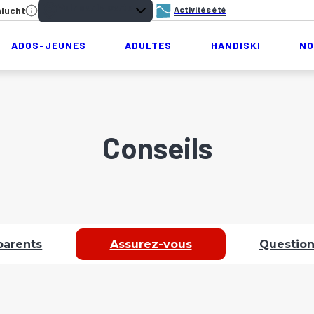
Voir sur la carte
hlucht
Activités été
ADOS-JEUNES
ADULTES
HANDISKI
NO
Conseils
parents
Assurez-vous
Question