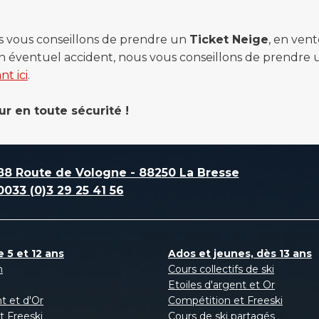
s vous conseillons de prendre un
Ticket Neige
, en ven
à un éventuel accident, nous vous conseillons de prendre 
nt ici
.
ur en toute sécurité !
88 Route de Vologne - 88250 La Bresse
0033 (0)3 29 25 41 56
 5 et 12 ans
Ados et jeunes, dès 13 ans
n
Cours collectifs de ski
Etoiles d'argent et Or
nt et d'Or
Compétition et Freeski
t Freeski
Cours de ski partagés