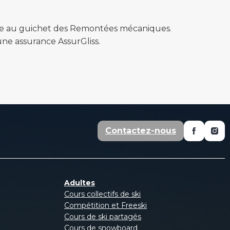
te au guichet des Remontées mécaniques.
une assurance AssurGliss.
Contactez-nous
Adultes
Cours collectifs de ski
Compétition et Freeski
Cours de ski partagés
Cours de snowboard