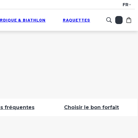
FR
RDIQUE & BIATHLON
RAQUETTES
Mon
s fréquentes
Choisir le bon forfait